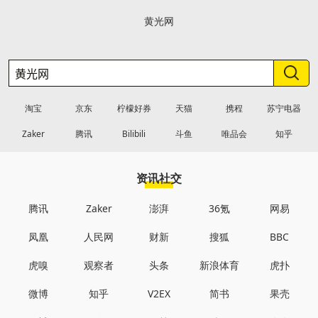
黄光网
淘宝
京东
柠檬好券
天猫
携程
苏宁电器
Zaker
腾讯
Bilibili
斗鱼
唯品会
知乎
资讯社交
腾讯
Zaker
澎湃
36氪
网易
凤凰
人民网
财新
搜狐
BBC
虎嗅
观察者
头条
新浪体育
虎扑
微博
知乎
V2EX
简书
果壳