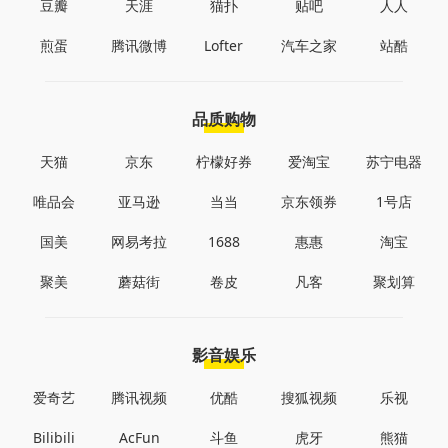
豆瓣
天涯
猫扑
贴吧
人人
煎蛋
腾讯微博
Lofter
汽车之家
站酷
品质购物
天猫
京东
柠檬好券
爱淘宝
苏宁电器
唯品会
亚马逊
当当
京东领券
1号店
国美
网易考拉
1688
惠惠
淘宝
聚美
蘑菇街
卷皮
凡客
聚划算
影音娱乐
爱奇艺
腾讯视频
优酷
搜狐视频
乐视
Bilibili
AcFun
斗鱼
虎牙
熊猫